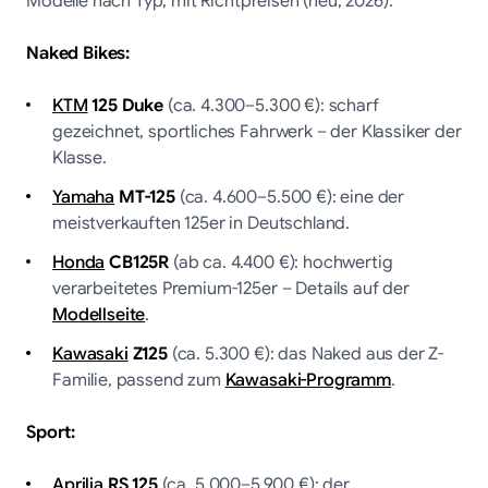
Modelle nach Typ, mit Richtpreisen (neu, 2026).
Naked Bikes:
KTM
125 Duke
(ca. 4.300–5.300 €): scharf
gezeichnet, sportliches Fahrwerk – der Klassiker der
Klasse.
Yamaha
MT-125
(ca. 4.600–5.500 €): eine der
meistverkauften 125er in Deutschland.
Honda
CB125R
(ab ca. 4.400 €): hochwertig
verarbeitetes Premium-125er – Details auf der
Modellseite
.
Kawasaki
Z125
(ca. 5.300 €): das Naked aus der Z-
Familie, passend zum
Kawasaki-Programm
.
Sport:
Aprilia
RS 125
(ca. 5.000–5.900 €): der