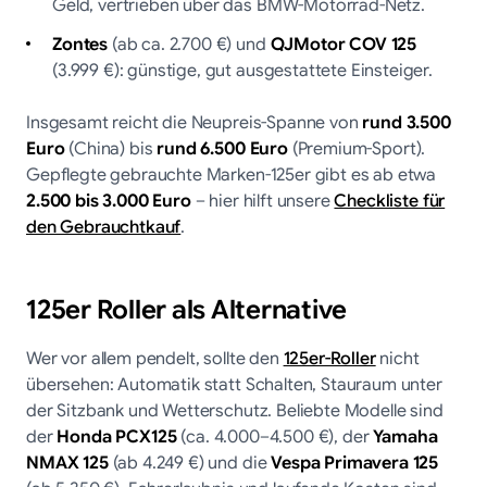
Geld, vertrieben über das BMW-Motorrad-Netz.
Zontes
(ab ca. 2.700 €) und
QJMotor COV 125
(3.999 €): günstige, gut ausgestattete Einsteiger.
Insgesamt reicht die Neupreis-Spanne von
rund 3.500
Euro
(China) bis
rund 6.500 Euro
(Premium-Sport).
Gepflegte gebrauchte Marken-125er gibt es ab etwa
2.500 bis 3.000 Euro
– hier hilft unsere
Checkliste für
den Gebrauchtkauf
.
125er Roller als Alternative
Wer vor allem pendelt, sollte den
125er-Roller
nicht
übersehen: Automatik statt Schalten, Stauraum unter
der Sitzbank und Wetterschutz. Beliebte Modelle sind
der
Honda PCX125
(ca. 4.000–4.500 €), der
Yamaha
NMAX 125
(ab 4.249 €) und die
Vespa Primavera 125