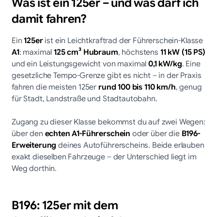
Was ist ein 125er – und was darf ich
damit fahren?
Ein
125er
ist ein Leichtkraftrad der Führerschein-Klasse
A1
: maximal
125 cm³ Hubraum
, höchstens
11 kW (15 PS)
und ein Leistungsgewicht von maximal
0,1 kW/kg
. Eine
gesetzliche Tempo-Grenze gibt es nicht – in der Praxis
fahren die meisten 125er
rund 100 bis 110 km/h
, genug
für Stadt, Landstraße und Stadtautobahn.
Zugang zu dieser Klasse bekommst du auf zwei Wegen:
über den
echten A1-Führerschein
oder über die
B196-
Erweiterung
deines Autoführerscheins. Beide erlauben
exakt dieselben Fahrzeuge – der Unterschied liegt im
Weg dorthin.
B196: 125er mit dem