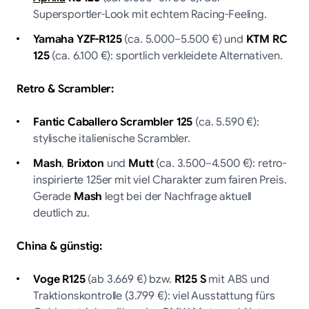
Supersportler-Look mit echtem Racing-Feeling.
Yamaha YZF-R125
(ca. 5.000–5.500 €) und
KTM RC
125
(ca. 6.100 €): sportlich verkleidete Alternativen.
Retro & Scrambler:
Fantic Caballero Scrambler 125
(ca. 5.590 €):
stylische italienische Scrambler.
Mash
,
Brixton
und
Mutt
(ca. 3.500–4.500 €): retro-
inspirierte 125er mit viel Charakter zum fairen Preis.
Gerade
Mash
legt bei der Nachfrage aktuell
deutlich zu.
China & günstig:
Voge R125
(ab 3.669 €) bzw.
R125 S
mit ABS und
Traktionskontrolle (3.799 €): viel Ausstattung fürs