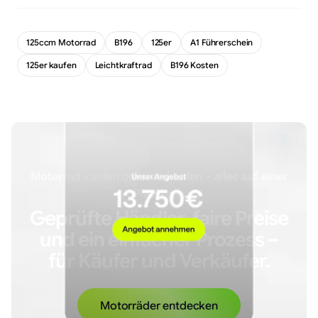
125ccm Motorrad
B196
125er
A1 Führerschein
125er kaufen
Leichtkraftrad
B196 Kosten
Motorrad kaufen oder verkaufen – alles auf einer
Plattform.
Geprüfte Händler, faire Preise
und ein einfacher Prozess –
für Käufer und Verkäufer.
Motorräder entdecken