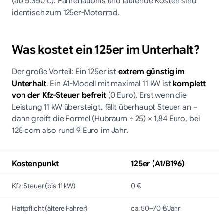
(ab 5.350 €). Fahrerlaubnis und laufende Kosten sind
identisch zum 125er-Motorrad.
Was kostet ein 125er im Unterhalt?
Der große Vorteil: Ein 125er ist
extrem günstig im
Unterhalt
. Ein A1-Modell mit maximal 11 kW ist
komplett
von der Kfz-Steuer befreit
(0 Euro). Erst wenn die
Leistung 11 kW übersteigt, fällt überhaupt Steuer an –
dann greift die Formel (Hubraum ÷ 25) × 1,84 Euro, bei
125 ccm also rund 9 Euro im Jahr.
Kostenpunkt
125er (A1/B196)
Kfz-Steuer (bis 11 kW)
0 €
Haftpflicht (ältere Fahrer)
ca. 50–70 €/Jahr