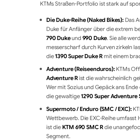
KTMs Straßen-Portfolio ist stark auf spor
Die Duke-Reihe (Naked Bikes):
Das Au
Duke für Anfänger über die extrem b
790 Duke
und
990 Duke
. Sie alle wer
messerscharf durch Kurven zirkeln las
die
1390 Super Duke R
mit einem brac
Adventure (Reiseenduros):
KTMs Offr
Adventure R
ist die wahrscheinlich g
Wer mit Sozius und Gepäck ans Ende d
die gewaltige
1290 Super Adventure 
Supermoto / Enduro (SMC / EXC):
KTM
Wettbewerb. Die EXC-Reihe umfasst H
ist die
KTM 690 SMC R
die unangefoc
Segment.