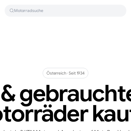
Motorradsuche
Österreich
· Seit
1934
 & gebraucht
torräder kau