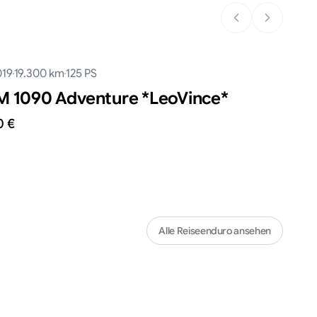
019
19.300
km
125
PS
 1090 Adventure *​LeoVince*
0 €
Alle
Reiseenduro
ansehen