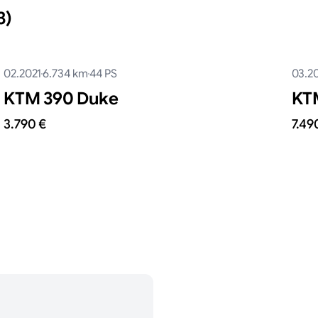
3)
02.2021
6.734
km
44
PS
03.2
KTM 390 Duke
KTM
3.790 €
7.49