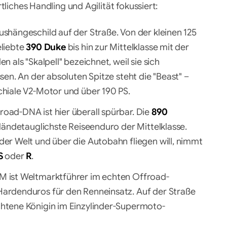
tliches Handling und Agilität fokussiert:
shängeschild auf der Straße. Von der kleinen 125
eliebte
390 Duke
bis hin zur Mittelklasse mit der
den als "Skalpell" bezeichnet, weil sie sich
sen. An der absoluten Spitze steht die "Beast" –
hiale V2-Motor und über 190 PS.
oad-DNA ist hier überall spürbar. Die
890
eländetauglichste Reiseenduro der Mittelklasse.
er Welt und über die Autobahn fliegen will, nimmt
S
oder
R
.
 ist Weltmarktführer im echten Offroad-
ardenduros für den Renneinsatz. Auf der Straße
htene Königin im Einzylinder-Supermoto-