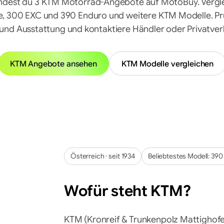
findest du 3 KTM Motorrad-Angebote auf MotoBuy. Vergl
, 300 EXC und 390 Enduro und weitere KTM Modelle. Prü
 und Ausstattung und kontaktiere Händler oder Privatverk
KTM
Angebote ansehen
KTM
Modelle vergleichen
Österreich
· seit
1934
Beliebtestes Modell:
390
Wofür steht
KTM
?
KTM (Kronreif & Trunkenpolz Mattighofe