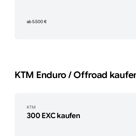
ab 5.500 €
KTM
Enduro / Offroad
kaufe
KTM
300 EXC
kaufen