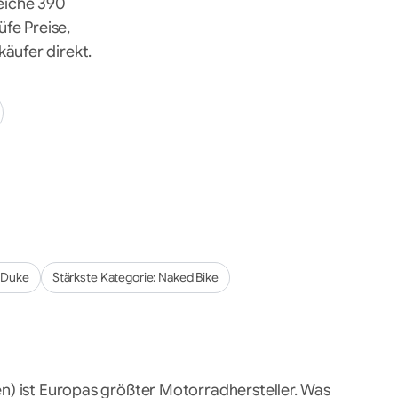
eiche 390
fe Preise,
äufer direkt.
 Duke
Stärkste Kategorie:
Naked Bike
n) ist Europas größter Motorradhersteller. Was