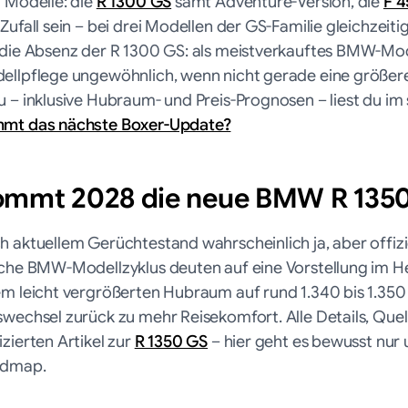
i Modelle: die
R 1300 GS
samt Adventure-Version, die
F 
Zufall sein – bei drei Modellen der GS-Familie gleichzeit
 die Absenz der R 1300 GS: als meistverkauftes BMW-Mo
ellpflege ungewöhnlich, wenn nicht gerade eine größere
u – inklusive Hubraum- und Preis-Prognosen – liest du im
mt das nächste Boxer-Update?
ommt 2028 die neue BMW R 135
h aktuellem Gerüchtestand wahrscheinlich ja, aber offiz
iche BMW-Modellzyklus deuten auf eine Vorstellung im He
em leicht vergrößerten Hubraum auf rund 1.340 bis 1.35
swechsel zurück zu mehr Reisekomfort. Alle Details, Que
zierten Artikel zur
R 1350 GS
– hier geht es bewusst nu
dmap.