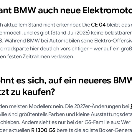
ant BMW auch neue Elektromoto
h aktuellem Stand nicht erkennbar. Die
CE 04
bleibt das
enmodell, und es gibt (Stand Juli 2026) keine belastbare
8. Während BMW bei Automobilen seine Elektro-Offensive
orradsparte hier deutlich vorsichtiger – wer auf ein gro
nen festen Zeitrahmen verlassen.
hnt es sich, auf ein neueres BM
tzt zu kaufen?
 den meisten Modellen: nein. Die 2027er-Änderungen bei
ilie sind größtenteils Farben und kleine Ausstattungsdet
schieben. Anders sieht es nur bei der GS-Familie aus: We
 der aktuellen
R 1300 GS
bereits die agilste Boxer-Gener