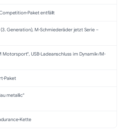
-Competition-Paket entfällt
. Generation), M-Schmiederäder jetzt Serie –
/M Motorsport", USB-Ladeanschluss im Dynamik-/M-
t-Paket
lau metallic"
ndurance-Kette