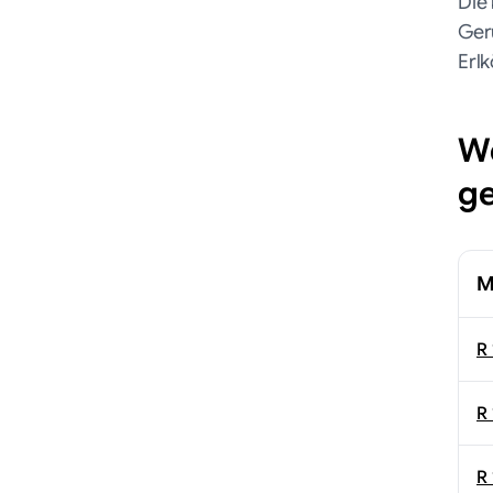
Die
Ger
Erlk
W
ge
M
R 
R
R