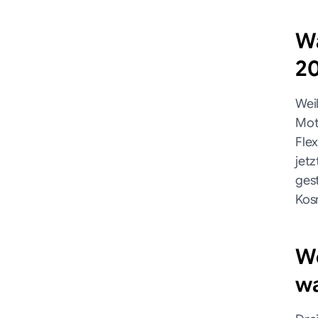
Wa
2
Wei
Mot
Fle
jet
ges
Kos
We
wa