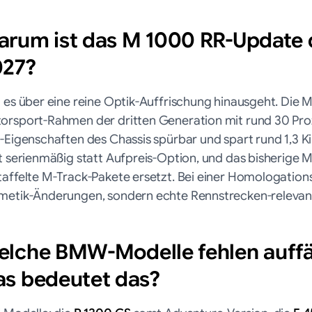
rum ist das M 1000 RR-Update d
027?
l es über eine reine Optik-Auffrischung hinausgeht. Di
orsport-Rahmen der dritten Generation mit rund 30 Pro
x-Eigenschaften des Chassis spürbar und spart rund 1,3
zt serienmäßig statt Aufpreis-Option, und das bisherige 
taffelte M-Track-Pakete ersetzt. Bei einer Homologation
metik-Änderungen, sondern echte Rennstrecken-relevante
lche BMW-Modelle fehlen auffäll
s bedeutet das?