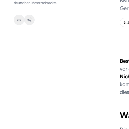
BMW
deutschen Motorradmarkts.
Ger
5. 
Bes
vor
Nic
komp
dies
Wa