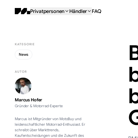
Privatpersonen
Händler
FAQ
KATEGORIE
News
b
AUTOR
b
Marcus Hofer
Gründer & Motorrad-Experte
Marcus ist Mitgründer von MotoBuy und
leidenschaftlicher Motorrad-Enthusiast. Er
schreibt über Markttrends,
Kaufentscheidungen und die Zukunft des