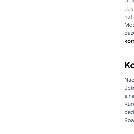
Dre
das 
hat
Mod
daz
kom
K
Nac
übl
ein
Kur
dedi
Roa