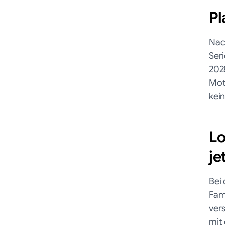
Pl
Nac
Seri
202
Mot
kei
Lo
je
Bei
Fam
ver
mit