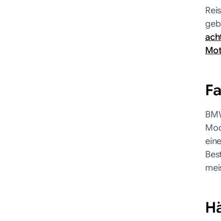
Rei
geb
ach
Mot
Fa
BMW
Mod
eine
Best
mei
Hä