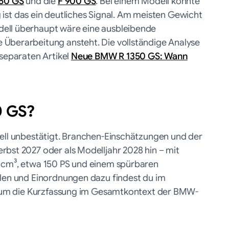
450 GS
und die
F 900 GS
. Bei einem Modell könnte
ig ist das ein deutliches Signal. Am meisten Gewicht
dell überhaupt wäre eine ausbleibende
 Überarbeitung ansteht. Die vollständige Analyse
 separaten Artikel
Neue BMW R 1350 GS: Wann
0 GS?
iell unbestätigt. Branchen-Einschätzungen und der
rbst 2027 oder als Modelljahr 2028 hin – mit
0 cm³, etwa 150 PS und einem spürbaren
llen und Einordnungen dazu findest du im
r um die Kurzfassung im Gesamtkontext der BMW-