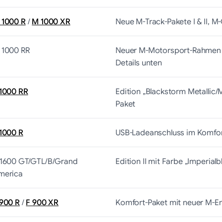
 1000 R
/
M 1000 XR
Neue M-Track-Pakete I & II, M
 1000 RR
Neuer M-Motorsport-Rahmen (3
Details unten
 1000 RR
Edition „Blackstorm Metallic
Paket
 1000 R
USB-Ladeanschluss im Komfor
 1600 GT/GTL/B/Grand
Edition II mit Farbe „Imperialb
merica
 900 R
/
F 900 XR
Komfort-Paket mit neuer M-E