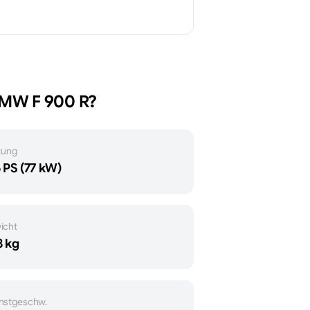
BMW
F 900 R
?
tung
 PS (77 kW)
icht
 kg
hstgeschw.