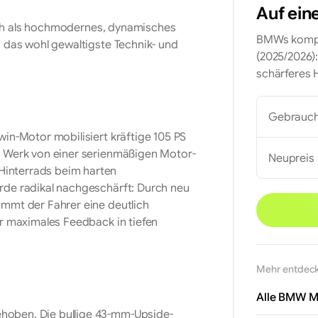
Auf eine
ich als hochmodernes, dynamisches
BMWs komple
n das wohl gewaltigste Technik- und
(2025/2026):
schärferes 
Gebrauch
win-Motor mobilisiert kräftige 105 PS
ab Werk von einer serienmäßigen Motor-
Neupreis
Hinterrads beim harten
rde radikal nachgeschärft: Durch neu
immt der Fahrer eine deutlich
ür maximales Feedback in tiefen
Mehr entdec
Alle BMW M
hoben. Die bullige 43-mm-Upside-