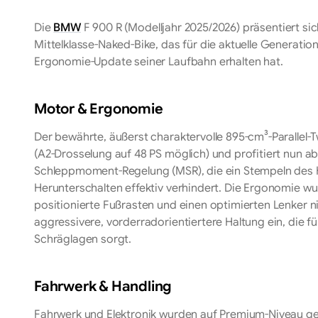
Die
BMW
F 900 R (Modelljahr 2025/2026) präsentiert s
Mittelklasse-Naked-Bike, das für die aktuelle Generatio
Ergonomie-Update seiner Laufbahn erhalten hat.
Motor & Ergonomie
Der bewährte, äußerst charaktervolle 895-cm³-Parallel-T
(A2-Drosselung auf 48 PS möglich) und profitiert nun 
Schleppmoment-Regelung (MSR), die ein Stempeln des 
Herunterschalten effektiv verhindert. Die Ergonomie wu
positionierte Fußrasten und einen optimierten Lenker n
aggressivere, vorderradorientiertere Haltung ein, die f
Schräglagen sorgt.
Fahrwerk & Handling
Fahrwerk und Elektronik wurden auf Premium-Niveau ge