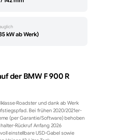
 / 142 mm
auglich
(35 kW ab Werk)
uf der
BMW
F 900 R
ttelklasse-Roadster und dank ab Werk
fstiegspfad. Bei frühen 2020/2021er-
leme (per Garantie/Software) behoben
schalter-Rückruf Anfang 2026
voll einstellbare USD-Gabel sowie