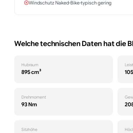
Windschutz Naked-Bike-typisch gering
Welche technischen Daten hat die
Hubraum
Leis
895 cm³
105
Drehmoment
Gew
93 Nm
208
Sitzhöhe
Höc