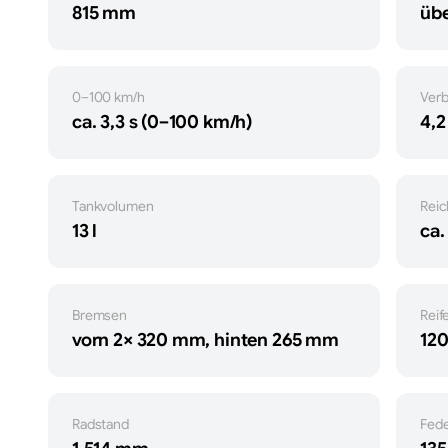
815 mm
üb
0–100 km/h
Ver
ca. 3,3 s (0–100 km/h)
4,2
Tankvolumen
Reic
13 l
ca.
Bremsen
Reif
vorn 2× 320 mm, hinten 265 mm
120
Radstand
Fede