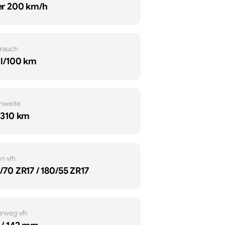
er 200 km/h
brauch
 l/100 km
hweite
 310 km
en v/h
/70 ZR17 / 180/55 ZR17
rweg v/h