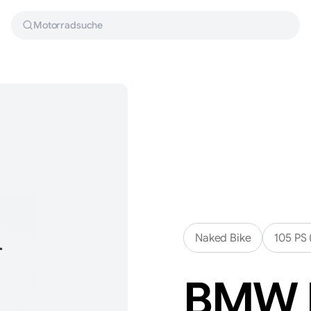
Motorradsuche
Naked Bike
105 PS 
BMW