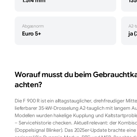
1.514 mm
135
Abgasnorm
A2-t
Euro 5+
ja 
Worauf musst du beim Gebrauchtka
achten?
Die F 900 R ist ein alltagstauglicher, drehfreudiger Mi
lieferbarer 35-kW-Drosselung A2-tauglich mit langem Au
Modellen wurden hakelige Kupplung und Kaltstartprob
– Servicehistorie checken. Aktuell relevant: der Kombi
(Doppelsignal Blinker). Das 2025er-Update brachte eine 