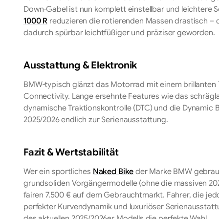
Down-Gabel ist nun komplett einstellbar und leichter
1000 R
reduzieren die rotierenden Massen drastisch – da
dadurch spürbar leichtfüßiger und präziser geworden.
Ausstattung & Elektronik
BMW-typisch glänzt das Motorrad mit einem brillanten 
Connectivity. Lange ersehnte Features wie das schrägl
dynamische Traktionskontrolle (DTC) und die Dynamic 
2025/2026 endlich zur Serienausstattung.
Fazit & Wertstabilität
Wer ein sportliches
Naked Bike
der Marke BMW gebrauch
grundsoliden Vorgängermodelle (ohne die massiven 202
fairen 7.500 € auf dem Gebrauchtmarkt. Fahrer, die j
perfekter Kurvendynamik und luxuriöser Serienausstatt
des aktuellen 2025/2026er Modells die perfekte Wahl.