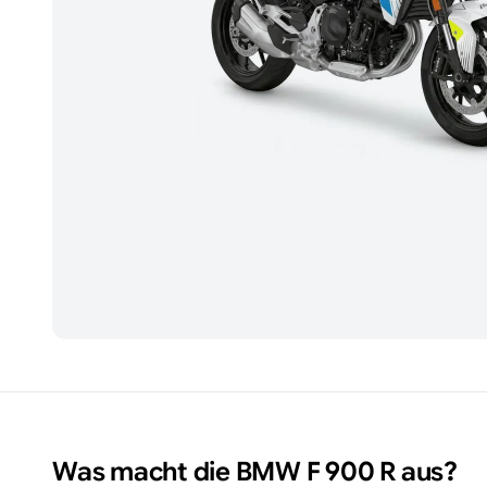
Was macht die
BMW
F 900 R
aus?