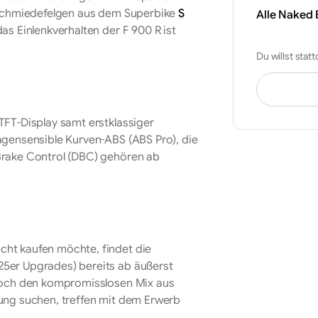
e Schmiedefelgen aus dem Superbike
S
Alle Naked 
s Einlenkverhalten der F 900 R ist
Du willst stat
TFT-Display samt erstklassiger
agensensible Kurven-ABS (ABS Pro), die
Brake Control (DBC) gehören ab
t kaufen möchte, findet die
5er Upgrades) bereits ab äußerst
edoch den kompromisslosen Mix aus
ung suchen, treffen mit dem Erwerb