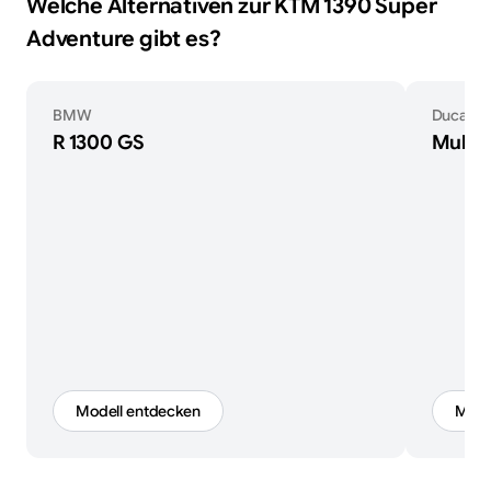
Welche Alternativen zur KTM 1390 Super
Adventure gibt es?
BMW
Ducati
R 1300 GS
Multis
Modell entdecken
Mode