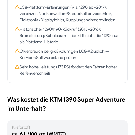
LC8-Plattform-Erfahrungen (v. a. 1290 ab ~2017):
vereinzelt Nockenwellen-/Steuerkettenverschleiß,
Elektronik-/Displayfehler, Kupplungsnehmerzylinder
Historischer 1290/1190-Rückruf (2015–2016):
Bremsleitung/Kabelbaum — betrifft nicht die 1390, nur
als Plattform-Historie
Ölverbrauch bei großvolumigen LC8-V2 üblich —
Service-/Softwarestand prüfen
Sehr hohe Leistung (173 PS) fordert den Fahrer; hoher
Reifenverschleiß
Was kostet die
KTM
1390 Super Adventure
im Unterhalt?
Kraftstoff
ca. 6,1 l/100 km (WMTC)