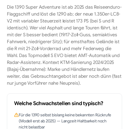
Die 1390 Super Adventure ist ab 2025 das Reiseenduro-
Flaggschiff und löst die 1290 ab; der neue 1.350er-LC8-
V2 mit variabler Steuerzeit leistet 173 PS (bei S und R
identisch). Wer viel Asphalt und lange Touren fährt, ist
mit der S besser bedient (19/17-Zoll-Guss, semiaktives
Fahrwerk, niedrigerer Sitz); für ernsthaftes Gelände ist
die R mit 21-Zoll-Vorderrad und mehr Federweg die
Wahl. Das Topmodell S EVO bietet AMT-Automatik und
Radar-Assistenz. Kontext KTM-Sanierung 2024/2025
(Bajaj-Übernahme): Marke und Händlernetz laufen
weiter, das Gebrauchtangebot ist aber noch dünn (fast
nur junge Vorführer nahe Neupreis).
Welche Schwachstellen sind typisch?
Für die 1390 selbst bislang keine bekannten Rückrufe
(Modell erst ab 2025) — Langzeit-Haltbarkeit noch
nicht belastbar