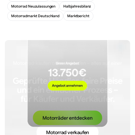
Motorrad Neuzulassungen
Halbjahresbilanz
Motorradmarkt Deutschland
Marktbericht
Motorrad kaufen oder verkaufen – alles auf einer
Plattform.
Geprüfte Händler, faire Preise
und ein einfacher Prozess –
für Käufer und Verkäufer.
Motorräder entdecken
Motorrad verkaufen