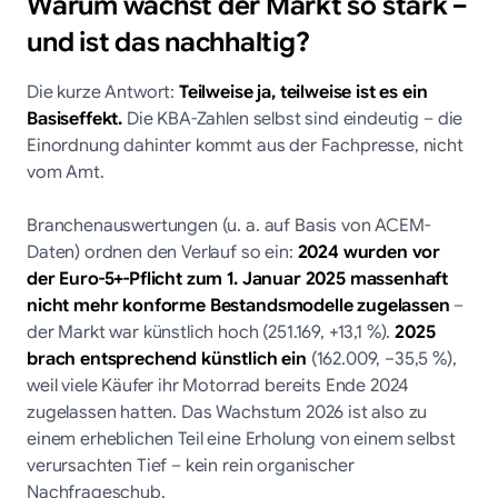
Warum wächst der Markt so stark –
und ist das nachhaltig?
Die kurze Antwort:
Teilweise ja, teilweise ist es ein
Basiseffekt.
Die KBA-Zahlen selbst sind eindeutig – die
Einordnung dahinter kommt aus der Fachpresse, nicht
vom Amt.
Branchenauswertungen (u. a. auf Basis von ACEM-
Daten) ordnen den Verlauf so ein:
2024 wurden vor
der Euro-5+-Pflicht zum 1. Januar 2025 massenhaft
nicht mehr konforme Bestandsmodelle zugelassen
–
der Markt war künstlich hoch (251.169, +13,1 %).
2025
brach entsprechend künstlich ein
(162.009, −35,5 %),
weil viele Käufer ihr Motorrad bereits Ende 2024
zugelassen hatten. Das Wachstum 2026 ist also zu
einem erheblichen Teil eine Erholung von einem selbst
verursachten Tief – kein rein organischer
Nachfrageschub.