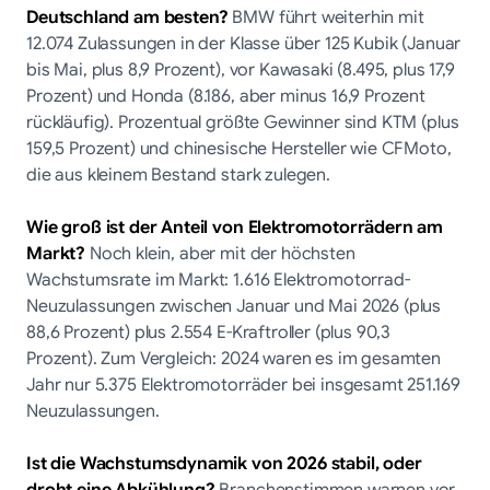
Deutschland am besten?
BMW führt weiterhin mit
12.074 Zulassungen in der Klasse über 125 Kubik (Januar
bis Mai, plus 8,9 Prozent), vor Kawasaki (8.495, plus 17,9
Prozent) und Honda (8.186, aber minus 16,9 Prozent
rückläufig). Prozentual größte Gewinner sind KTM (plus
159,5 Prozent) und chinesische Hersteller wie CFMoto,
die aus kleinem Bestand stark zulegen.
Wie groß ist der Anteil von Elektromotorrädern am
Markt?
Noch klein, aber mit der höchsten
Wachstumsrate im Markt: 1.616 Elektromotorrad-
Neuzulassungen zwischen Januar und Mai 2026 (plus
88,6 Prozent) plus 2.554 E-Kraftroller (plus 90,3
Prozent). Zum Vergleich: 2024 waren es im gesamten
Jahr nur 5.375 Elektromotorräder bei insgesamt 251.169
Neuzulassungen.
Ist die Wachstumsdynamik von 2026 stabil, oder
droht eine Abkühlung?
Branchenstimmen warnen vor