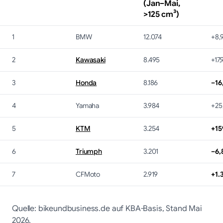
(Jan–Mai,
>125 cm³)
1
BMW
12.074
+8,
2
Kawasaki
8.495
+17,
3
Honda
8.186
−16
4
Yamaha
3.984
+25
5
KTM
3.254
+15
6
Triumph
3.201
−6,
7
CFMoto
2.919
+1.
Quelle: bikeundbusiness.de auf KBA-Basis, Stand Mai
2026.