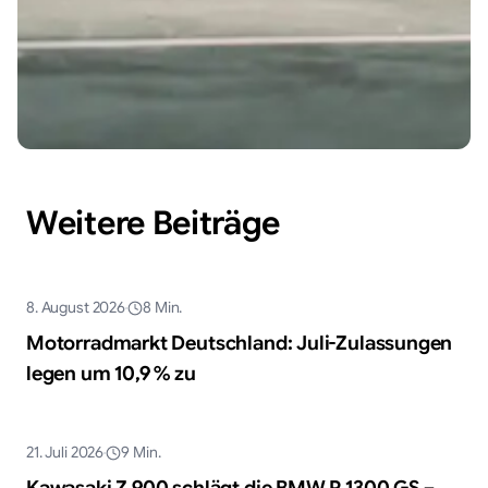
Weitere Beiträge
KI-generiert
8. August 2026
8
Min.
Markt & Trends
Motorradmarkt Deutschland: Juli-Zulassungen
legen um 10,9 % zu
KI-generiert
21. Juli 2026
9
Min.
Markt & Trends
Kawasaki Z 900 schlägt die BMW R 1300 GS –