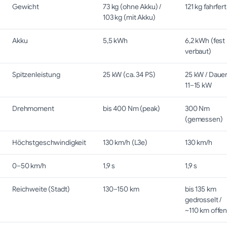
Gewicht
73 kg (ohne Akku) /
121 kg fahrfert
103 kg (mit Akku)
Akku
5,5 kWh
6,2 kWh (fest
verbaut)
Spitzenleistung
25 kW (ca. 34 PS)
25 kW / Daue
11–15 kW
Drehmoment
bis 400 Nm (peak)
300 Nm
(gemessen)
Höchstgeschwindigkeit
130 km/h (L3e)
130 km/h
0–50 km/h
1,9 s
1,9 s
Reichweite (Stadt)
130–150 km
bis 135 km
gedrosselt /
~110 km offe