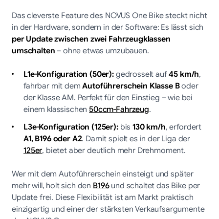
Das cleverste Feature des NOVUS One Bike steckt nicht
in der Hardware, sondern in der Software: Es lässt sich
per Update zwischen zwei Fahrzeugklassen
umschalten
– ohne etwas umzubauen.
L1e-Konfiguration (50er):
gedrosselt auf
45 km/h
,
fahrbar mit dem
Autoführerschein Klasse B
oder
der Klasse AM. Perfekt für den Einstieg – wie bei
einem klassischen
50ccm-Fahrzeug
.
L3e-Konfiguration (125er):
bis
130 km/h
, erfordert
A1, B196 oder A2
. Damit spielt es in der Liga der
125er
, bietet aber deutlich mehr Drehmoment.
Wer mit dem Autoführerschein einsteigt und später
mehr will, holt sich den
B196
und schaltet das Bike per
Update frei. Diese Flexibilität ist am Markt praktisch
einzigartig und einer der stärksten Verkaufsargumente