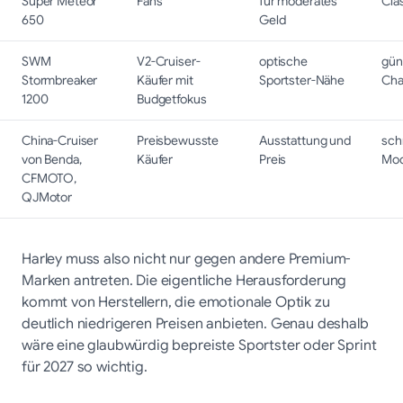
Super Meteor
Fans
für moderates
Cla
650
Geld
SWM
V2-Cruiser-
optische
gün
Stormbreaker
Käufer mit
Sportster-Nähe
Cha
1200
Budgetfokus
China-Cruiser
Preisbewusste
Ausstattung und
sch
von Benda,
Käufer
Preis
Mod
CFMOTO,
QJMotor
Harley muss also nicht nur gegen andere Premium-
Marken antreten. Die eigentliche Herausforderung
kommt von Herstellern, die emotionale Optik zu
deutlich niedrigeren Preisen anbieten. Genau deshalb
wäre eine glaubwürdig bepreiste Sportster oder Sprint
für 2027 so wichtig.