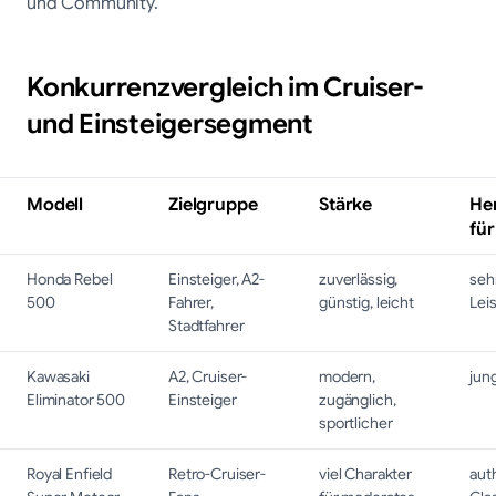
und Community.
Konkurrenzvergleich im Cruiser-
und Einsteigersegment
Modell
Zielgruppe
Stärke
He
für
Honda Rebel
Einsteiger, A2-
zuverlässig,
seh
500
Fahrer,
günstig, leicht
Lei
Stadtfahrer
Kawasaki
A2, Cruiser-
modern,
jun
Eliminator 500
Einsteiger
zugänglich,
sportlicher
Royal Enfield
Retro-Cruiser-
viel Charakter
aut