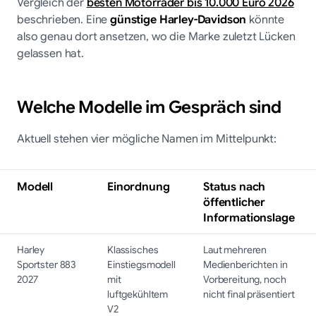
Vergleich der
besten Motorräder bis 10.000 Euro 2026
beschrieben. Eine
günstige Harley-Davidson
könnte
also genau dort ansetzen, wo die Marke zuletzt Lücken
gelassen hat.
Welche Modelle im Gespräch sind
Aktuell stehen vier mögliche Namen im Mittelpunkt:
Modell
Einordnung
Status nach
öffentlicher
Informationslage
Harley
Klassisches
Laut mehreren
Sportster 883
Einstiegsmodell
Medienberichten in
2027
mit
Vorbereitung, noch
luftgekühltem
nicht final präsentiert
V2