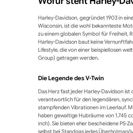
Wofür steht
Harley-Da
Harley-Davidson, gegründet 1903 in ei
Wisconsin, ist die wohl bekannteste Mo
zu einem globalen Symbol für Freiheit, 
Harley-Davidson baut keine Vernunftfah
Lifestyle, die von einer beispiellosen 
Group) getragen werden.
Die Legende des V-Twin
Das Herz fast jeder Harley-Davidson ist 
verantwortlich für den legendären, syn
stampfenden Vibrationen im Leerlauf. 
haben gewaltige Hubräume von 1.745 ccm
inch). Sie bieten eher bescheidene PS-
selbst bei Standgas jedes Überholmanö