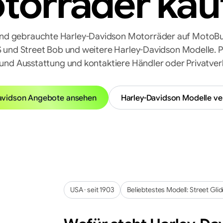
torräder kau
und gebrauchte Harley-Davidson Motorräder auf MotoBuy
S und Street Bob und weitere Harley-Davidson Modelle. Pr
 und Ausstattung und kontaktiere Händler oder Privatverk
avidson
Angebote ansehen
Harley-Davidson
Modelle ve
USA
· seit
1903
Beliebtestes Modell:
Street Gli