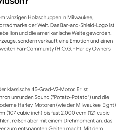
vidson
?
nem winzigen Holzschuppen in Milwaukee,
torradmarke der Welt. Das Bar-and-Shield-Logo ist
Rebellion und die amerikanische Weite geworden.
rzeuge, sondern verkauft eine Emotion und einen
weltweiten Fan-Community (H.O.G. - Harley Owners
der klassische 45-Grad-V2-Motor. Er ist
chron unrunden Sound ("Potato-Potato") und die
Moderne Harley-Motoren (wie der Milwaukee-Eight)
 (107 cubic inch) bis fast 2.000 ccm (121 cubic
Zahlen, reißen aber mit einem Drehmoment an, das
ver zum entspannten Gleiten macht. Mit dem