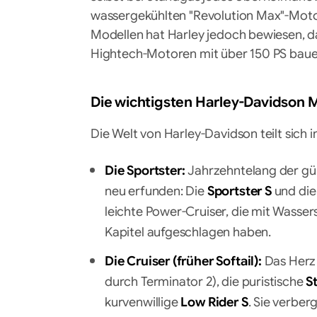
wassergekühlten "Revolution Max"-Moto
Modellen hat Harley jedoch bewiesen, 
Hightech-Motoren mit über 150 PS baue
Die wichtigsten Harley-Davidson M
Die Welt von Harley-Davidson teilt sich i
Die Sportster:
Jahrzehntelang der gün
neu erfunden: Die
Sportster S
und di
leichte Power-Cruiser, die mit Wasse
Kapitel aufgeschlagen haben.
Die Cruiser (früher Softail):
Das Herz 
durch Terminator 2), die puristische
S
kurvenwillige
Low Rider S
. Sie verbe