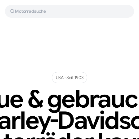
Motorradsuche
USA
· Seit
1903
ue & gebrauc
arley-Davids