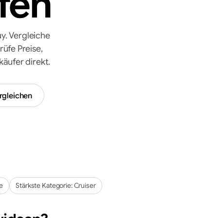
fen
. Vergleiche
üfe Preise,
äufer direkt.
rgleichen
de
Stärkste Kategorie:
Cruiser