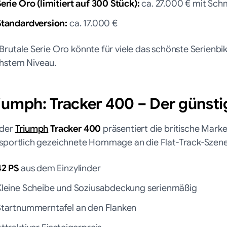
erie Oro (limitiert auf 300 Stück):
ca. 27.000 € mit Sch
Standardversion:
ca. 17.000 €
Brutale Serie Oro könnte für viele das schönste Serienbi
hstem Niveau.
iumph: Tracker 400 – Der günsti
 der
Triumph
Tracker 400
präsentiert die britische Marke
 sportlich gezeichnete Hommage an die Flat-Track-Szene
42 PS
aus dem Einzylinder
Kleine Scheibe und Soziusabdeckung serienmäßig
Startnummerntafel an den Flanken