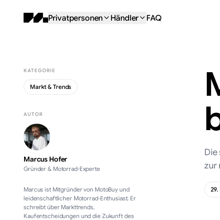
Privatpersonen
Händler
FAQ
KATEGORIE
Markt & Trends
AUTOR
Die
Marcus Hofer
zur 
Gründer & Motorrad-Experte
Marcus ist Mitgründer von MotoBuy und
29.
leidenschaftlicher Motorrad-Enthusiast. Er
schreibt über Markttrends,
Kaufentscheidungen und die Zukunft des