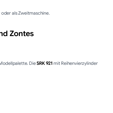
r oder als Zweitmaschine.
nd Zontes
Modellpalette. Die
SRK 921
mit Reihenvierzylinder