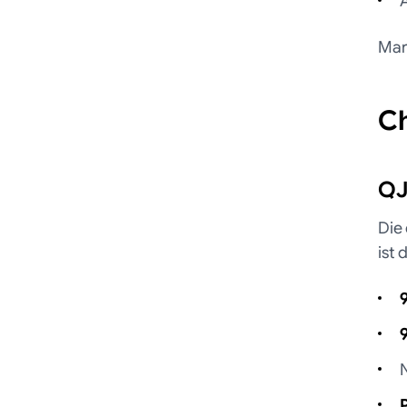
A
Mark
Ch
QJ
Die
ist 
P