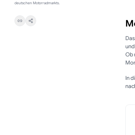
deutschen Motorradmarkts.
Mo
Das
und
Ob 
Mon
In 
nac