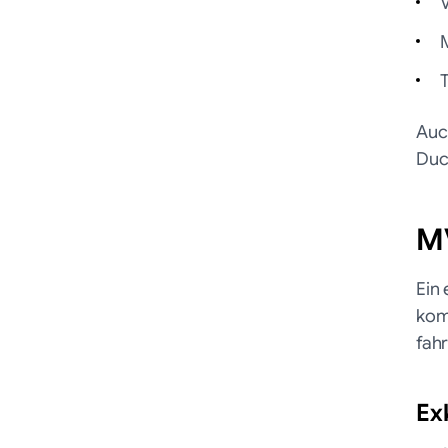
Auc
Duc
MV
Ein
kom
fahr
Exk