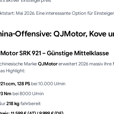
ttraktiver Einsteigerpreis
tstart: Mai 2026. Eine interessante Option für Einsteige
ina-Offensive: QJMotor, Kove u
Motor SRK 921 – Günstige Mittelklasse
 chinesische Marke
QJMotor
erweitert 2026 massiv ihre 
das Highlight:
921 ccm, 128 PS
bei 10.000 U/min
93 Nm
bei 8000 U/min
Nur
218 kg
fahrbereit
reis: 11.599 € (AT) / 9.999 € (DE)