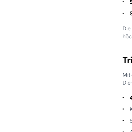
S
Die 
höc
Tr
Mit
Die