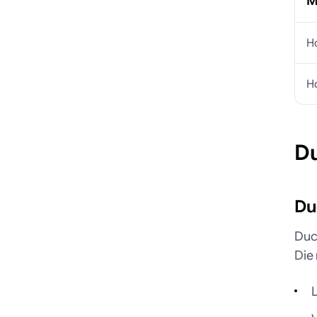
M
H
H
Du
Du
Duc
Die