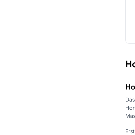
H
Ho
Das
Hon
Masc
Ers