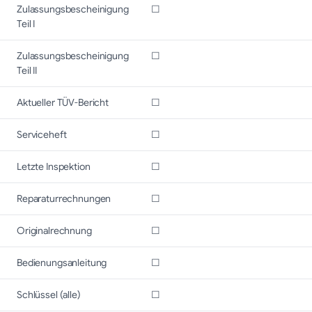
Zulassungsbescheinigung
☐
Teil I
Zulassungsbescheinigung
☐
Teil II
Aktueller TÜV-Bericht
☐
Serviceheft
☐
Letzte Inspektion
☐
Reparaturrechnungen
☐
Originalrechnung
☐
Bedienungsanleitung
☐
Schlüssel (alle)
☐