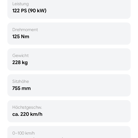
Leistung
122 PS (90 kW)
Drehmoment
125 Nm
Gewicht
228 kg
Sitzhöhe
755 mm
Höchstgeschw.
ca. 220 km/h
0–100 km/h