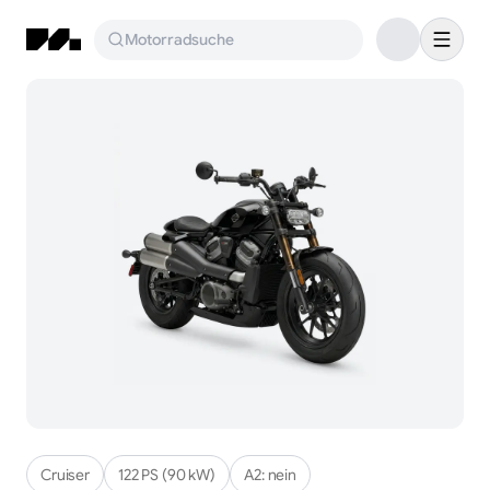
Motorradsuche
Cruiser
122 PS (90 kW)
A2:
nein