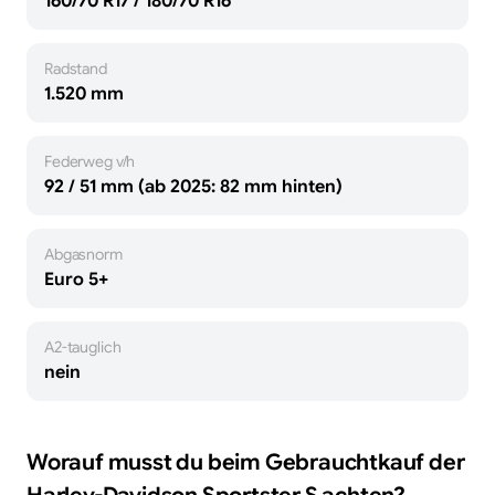
160/70 R17 / 180/70 R16
Radstand
1.520 mm
Federweg v/h
92 / 51 mm (ab 2025: 82 mm hinten)
Abgasnorm
Euro 5+
A2-tauglich
nein
Worauf musst du beim Gebrauchtkauf der
Harley-Davidson
Sportster S
achten?