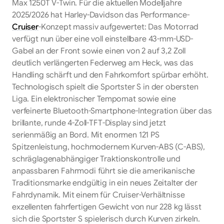
Max 1250T V-Twin. Für die aktuellen Modelljahre
2025/2026 hat Harley-Davidson das Performance-
Cruiser
-Konzept massiv aufgewertet: Das Motorrad
verfügt nun über eine voll einstellbare 43-mm-USD-
Gabel an der Front sowie einen von 2 auf 3,2 Zoll
deutlich verlängerten Federweg am Heck, was das
Handling schärft und den Fahrkomfort spürbar erhöht.
Technologisch spielt die Sportster S in der obersten
Liga. Ein elektronischer Tempomat sowie eine
verfeinerte Bluetooth-Smartphone-Integration über das
brillante, runde 4-Zoll-TFT-Display sind jetzt
serienmäßig an Bord. Mit enormen 121 PS
Spitzenleistung, hochmodernem Kurven-ABS (C-ABS),
schräglagenabhängiger Traktionskontrolle und
anpassbaren Fahrmodi führt sie die amerikanische
Traditionsmarke endgültig in ein neues Zeitalter der
Fahrdynamik. Mit einem für Cruiser-Verhältnisse
exzellenten fahrfertigen Gewicht von nur 228 kg lässt
sich die Sportster S spielerisch durch Kurven zirkeln.