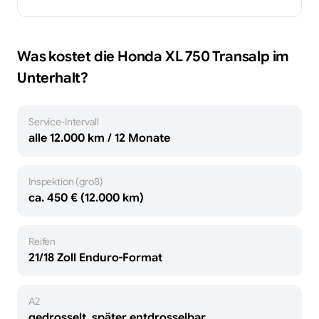
Was kostet die
Honda
XL 750 Transalp
im
Unterhalt?
Service-Intervall
alle 12.000 km / 12 Monate
Inspektion (groß)
ca. 450 € (12.000 km)
Reifen
21/18 Zoll Enduro-Format
A2
gedrosselt, später entdrosselbar