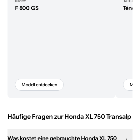
BMW
Yamaha
F 800 GS
Ténér
Modell entdecken
Mode
Häufige Fragen zur
Honda
XL 750 Transalp
Was kostet eine gebrauchte Honda XL 750