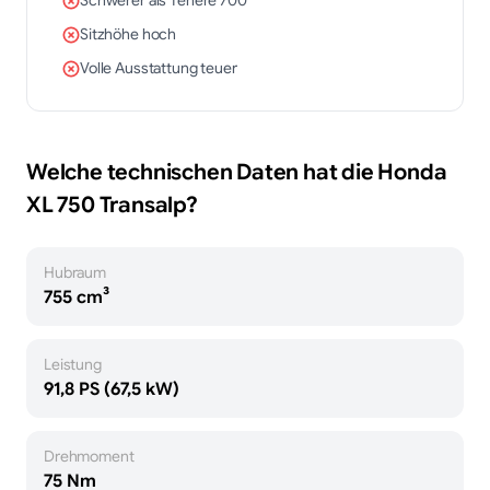
Schwerer als Ténéré 700
Sitzhöhe hoch
Volle Ausstattung teuer
Welche technischen Daten hat die
Honda
XL 750 Transalp
?
Hubraum
755 cm³
Leistung
91,8 PS (67,5 kW)
Drehmoment
75 Nm