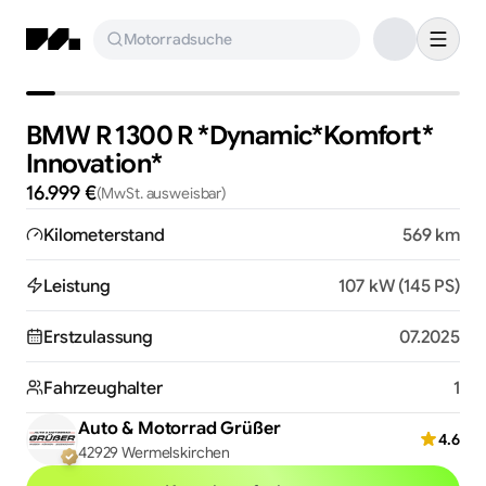
Motorradsuche
BMW R 1300 R *​Dynamic*​Komfort*​
Innovation*
16.999 €
(MwSt. ausweisbar)
Kilometerstand
569 km
Leistung
107 kW (145 PS)
Erstzulassung
07.2025
Fahrzeughalter
1
Auto & Motorrad Grüßer
4.6
42929 Wermelskirchen