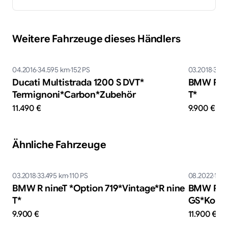
Weitere Fahrzeuge dieses Händlers
04.2016
34.595
km
152
PS
03.2018
33.4
Ducati Multistrada 1200 S DVT*​
BMW R nin
Termignoni*​Carbon*​Zubehör
T*
11.490 €
9.900 €
Ähnliche Fahrzeuge
03.2018
33.495
km
110
PS
08.2022
1.08
BMW R nineT *​Option 719*​Vintage*​R nine
BMW R nin
T*
GS*​Komf
9.900 €
11.900 €