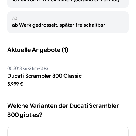
A2
ab Werk gedrosselt, später freischaltbar
Aktuelle Angebote (1)
05.2018
7.672
km
73
PS
Ducati Scrambler 800 Classic
5.999 €
Welche Varianten der
Ducati
Scrambler
800
gibt es?