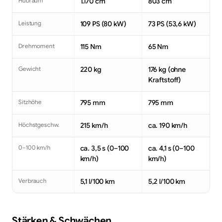
Hubraum
1.170 cm³
803 cm³
Leistung
109 PS (80 kW)
73 PS (53,6 kW)
Drehmoment
115 Nm
65 Nm
Gewicht
220 kg
176 kg (ohne
Kraftstoff)
Sitzhöhe
795 mm
795 mm
Höchstgeschw.
215 km/h
ca. 190 km/h
0–100 km/h
ca. 3,5 s (0–100
ca. 4,1 s (0–100
km/h)
km/h)
Verbrauch
5,1 l/100 km
5,2 l/100 km
Stärken & Schwächen