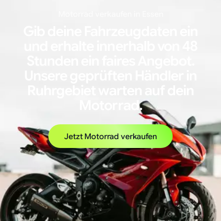
Motorrad verkaufen in
Essen
Gib deine Fahrzeugdaten ein
und erhalte innerhalb von 48
Stunden ein faires Angebot.
Unsere geprüften Händler in
Ruhrgebiet
warten auf dein
Motorrad.
Jetzt Motorrad verkaufen