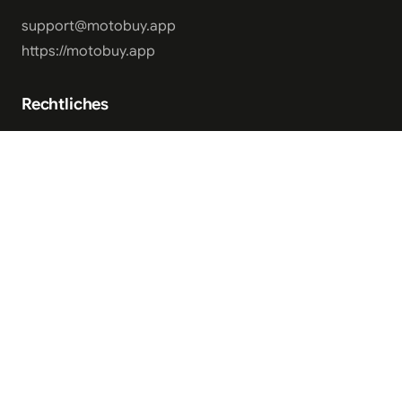
support@motobuy.app
https://motobuy.app
Rechtliches
Impressum
Datenschutz
AGB
Cookie Einstellungen
Für Privatpersonen
Motorrad verkaufen
Fahrzeugmarkt
Händlerverzeichnis