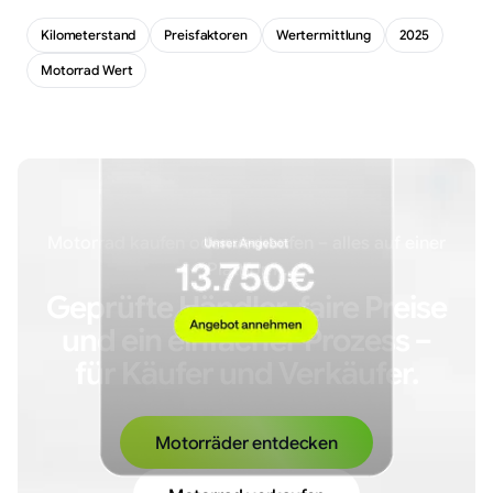
Kilometerstand
Preisfaktoren
Wertermittlung
2025
Motorrad Wert
Motorrad kaufen oder verkaufen – alles auf einer
Plattform.
Geprüfte Händler, faire Preise
und ein einfacher Prozess –
für Käufer und Verkäufer.
Motorräder entdecken