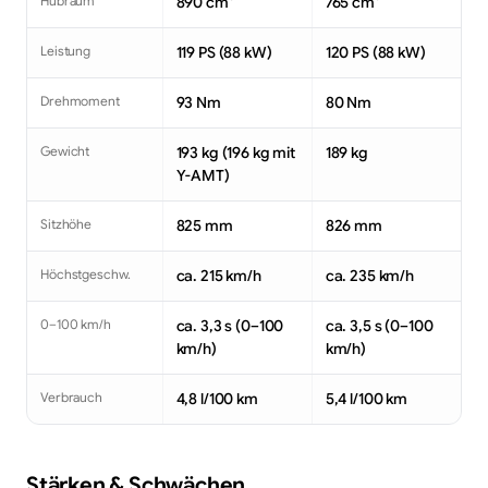
Hubraum
890 cm³
765 cm³
Leistung
119 PS (88 kW)
120 PS (88 kW)
Drehmoment
93 Nm
80 Nm
Gewicht
193 kg (196 kg mit
189 kg
Y-AMT)
Sitzhöhe
825 mm
826 mm
Höchstgeschw.
ca. 215 km/h
ca. 235 km/h
0–100 km/h
ca. 3,3 s (0–100
ca. 3,5 s (0–100
km/h)
km/h)
Verbrauch
4,8 l/100 km
5,4 l/100 km
Stärken & Schwächen