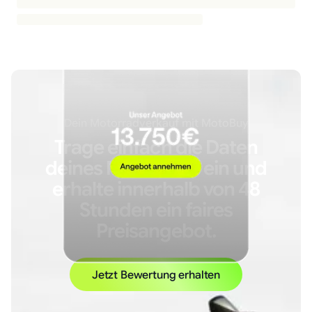
Dein Motorradverkauf mit MotoBuy
Trage einfach die Daten
deines Motorrads ein und
erhalte innerhalb von 48
Stunden ein faires
Preisangebot.
Jetzt Bewertung erhalten