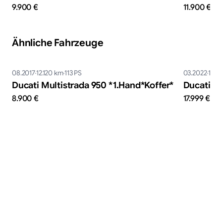
9.900 €
11.900 €
Ähnliche Fahrzeuge
08.2017
12.120
km
113
PS
03.2022
13.4
Ducati Multistrada 950 *​1.Hand*​Koffer*
Ducati St
8.900 €
17.999 €