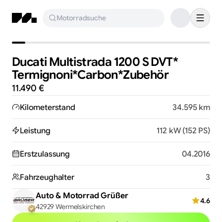
Motorradsuche
Ducati Multistrada 1200 S DVT*​
Termignoni*​Carbon*​Zubehör
11.490 €
Kilometerstand
34.595 km
Leistung
112 kW (152 PS)
Erstzulassung
04.2016
Fahrzeughalter
3
Auto & Motorrad Grüßer
4.6
42929 Wermelskirchen