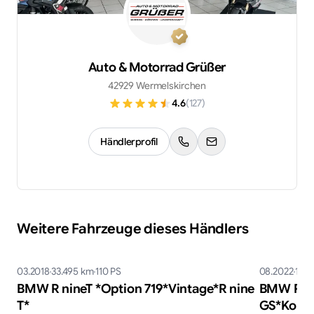
Auto & Motorrad Grüßer
42929 Wermelskirchen
4.6
(
127
)
Händlerprofil
Weitere Fahrzeuge dieses Händlers
03.2018
33.495
km
110
PS
08.2022
1.08
BMW R nineT *​Option 719*​Vintage*​R nine
BMW R nin
T*
GS*​Komf