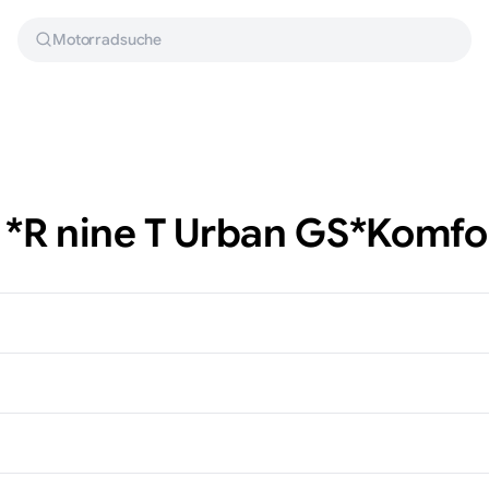
Motorradsuche
*​R nine T Urban GS*​Komfo