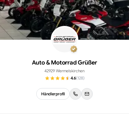
Auto & Motorrad Grüßer
42929 Wermelskirchen
4.6
(
128
)
Händlerprofil