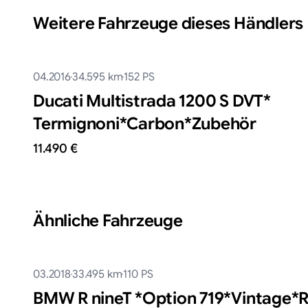
Weitere Fahrzeuge dieses Händlers
04.2016
34.595
km
152
PS
Ducati Multistrada 1200 S DVT*​
Termignoni*​Carbon*​Zubehör
11.490 €
Ähnliche Fahrzeuge
03.2018
33.495
km
110
PS
BMW R nineT *​Option 719*​Vintage*​