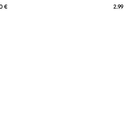
0 €
2.999 €