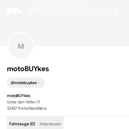
Motorradsuche
M
motoBUYkes
@
motobuykes
motoBUYkes
Unter den Höfen 11
32457 Porta Westfalica
Fahrzeuge (0)
Impressum