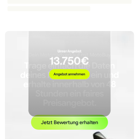
Dein Motorradverkauf mit MotoBuy
Trage einfach die Daten
deines Motorrads ein und
erhalte innerhalb von 48
Stunden ein faires
Preisangebot.
Jetzt Bewertung erhalten