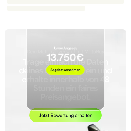
Dein Motorradverkauf mit MotoBuy
Trage einfach die Daten
deines Motorrads ein und
erhalte innerhalb von 48
Stunden ein faires
Preisangebot.
Jetzt Bewertung erhalten